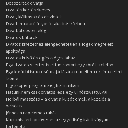
Desszertek divatja
Divat és kertészkedés
Divat, kiállítások és díszletek
Divatbemutató folyosó takarítás közben
Divatból sosem elég
Divatos bútorok
Divatos kinézethez elengedhetetlen a fogak megfelelő
ápoltsága
Divatos külső és egészséges lábak
Egy divatos szettet is el tud rontani egy törött telefon
Egy korábbi ismerősöm ajánlására rendeltem ekcéma elleni
krémet
Egy szuper program segíti a munkám
Házunk nem csak divatos lesz egy új hőszivattyúval
Herbál masszázs – a divat a külsőt emeli, a kezelés a
belsőt is
Jönnek a napelemes ruhák
Kapucnis férfi pulóver és az egyediség iránti vágyam
története