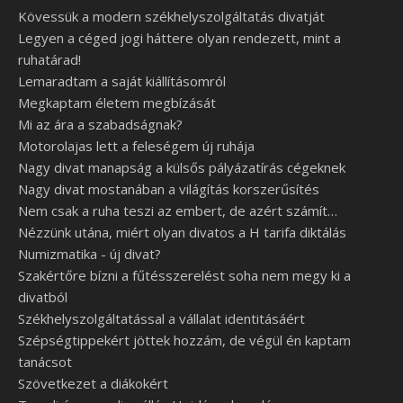
Kövessük a modern székhelyszolgáltatás divatját
Legyen a céged jogi háttere olyan rendezett, mint a
ruhatárad!
Lemaradtam a saját kiállításomról
Megkaptam életem megbízását
Mi az ára a szabadságnak?
Motorolajas lett a feleségem új ruhája
Nagy divat manapság a külsős pályázatírás cégeknek
Nagy divat mostanában a világítás korszerűsítés
Nem csak a ruha teszi az embert, de azért számít…
Nézzünk utána, miért olyan divatos a H tarifa diktálás
Numizmatika - új divat?
Szakértőre bízni a fűtésszerelést soha nem megy ki a
divatból
Székhelyszolgáltatással a vállalat identitásáért
Szépségtippekért jöttek hozzám, de végül én kaptam
tanácsot
Szövetkezet a diákokért