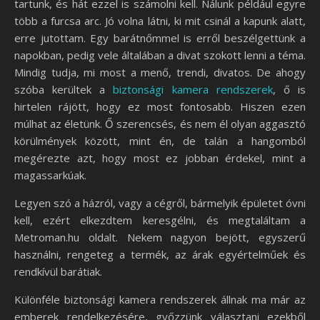
tartunk, és hát ezzel is számolni kell. Nálunk például egyre
több a furcsa arc. Jó volna látni, ki mit csinál a kapunk alatt,
erre jutottam. Egy barátnőmmel is erről beszélgettünk a
napokban, pedig vele általában a divat szokott lenni a téma.
Mindig tudja, mi most a menő, trendi, divatos. De ahogy
szóba kerültek a
biztonsági kamera rendszerek
, ő is
hirtelen rájött, hogy ez most fontosabb. Hiszen ezen
múlhat az életünk. Ő szerencsés, és nem él olyan aggasztó
körülmények között, mint én, de talán a hangomból
megérezte azt, hogy most ez jobban érdekel, mint a
magassarkúak.
Legyen szó a házról, vagy a cégről, bármelyik épületet óvni
kell, ezért elkezdtem keresgélni, és megtaláltam a
Metroman.hu oldalt. Nekem nagyon bejött, egyszerű
használni, rengeteg a termék, az árak egyértelműek és
rendkívül barátiak.
Különféle biztonsági kamera rendszerek állnak ma már az
emberek rendelkezésére, győzzünk választani ezekből