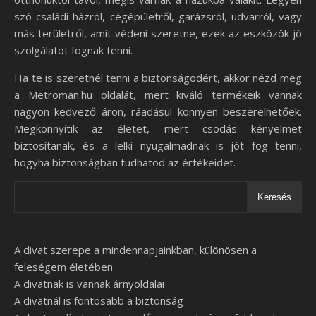
szó családi házról, cégépületről, garázsról, udvarról, vagy
más területről, amit védeni szeretne, ezek az eszközök jó
szolgálatot fognak tenni.
Ha te is szeretnél tenni a biztonságodért, akkor nézd meg
a Metroman.hu oldalát, mert kiváló termékeik vannak
nagyon kedvező áron, ráadásul könnyen beszerelhetőek.
Megkönnyítik az életet, mert csodás kényelmet
biztosítanak, és a lelki nyugalmadnak is jót fog tenni,
hogyha biztonságban tudhatod az értékeidet.
Keresés
A divat szerepe a mindennapjainkban, különösen a
feleségem életében
A divatnak is vannak árnyoldalai
A divatnál is fontosabb a biztonság