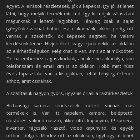
egyet. A leírások részletesek, jók a képek is, így jól át lehet
látni, hogy melyik termék mit tud. Így ki tudjuk választani
magunknak a lehető legjobbat. Tényleg csak a saját
igényünk szabhat határt. Ha elakadnánk, akkor pedig ott
vannak a szakértők, ők képesek segíteni, ha valami
kérdésünk lenne. Hívjuk őket, vagy írjunk nekik, az oldalon
az elérhetőségükön. Még chat is van, amit az ai működtet.
De ha emberhez ragaszkodunk, annak sincs akadálya, van
telefonszám és email cím is az oldalon. Több mint húsz
éves tapasztalat van a kisujjukban, tehát tényleg értenek
ahhoz, amit csinálnak.
A szállításuk nagyon gyors, ugyanis óriási a raktárkészletük.
Biztonsági kamera rendszerek mellett vannak más
termékeik is. Van itt napelem, kamera, beléptető,
ülésfűtés, vakond riasztó, akku töltő, kapunyitó, IP kamera,
inventer, rágcsáló riasztó, videó kapunyitó, és egyéb
otthoni dolgok. Mindez ott az oldalukon, úgyhogy át lehet