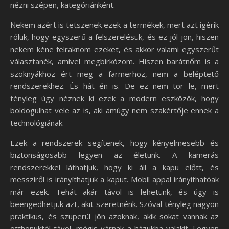
nézni szépen, kategóriánként.
Nekem azért is tetszenek ezek a termékek, mert azt ígérik
róluk, hogy egyszerű a felszerelésük, és ez jól jön, hiszen
nekem kéne felraknom ezeket, és akkor valami egyszerűt
választanék, amivel megbirkózom. Hiszen barátnőm is a
szoknyákhoz ért meg a farmerhoz, nem a beléptető
rendszerekhez. És hát én is. De ez nem tör le, mert
tényleg úgy néznek ki ezek a modern eszközök, hogy
boldogulhat vele az is, aki amúgy nem szakértője ennek a
technológiának.
Ezek a rendszerek segítenek, hogy kényelmesebb és
biztonságosabb legyen az életünk. A kamerás
rendszerekkel láthatjuk, hogy ki áll a kapu előtt, és
messziről is irányíthatjuk a kaput. Mobil appal irányíthatóak
már ezek. Tehát akár távol is lehetünk, és úgy is
beengedhetjük azt, akit szeretnénk. Szóval tényleg nagyon
praktikus, és szuperül jön azoknak, akik sokat vannak az
otthonuktól távol, mégis várnak a házukba valakit. Legyen