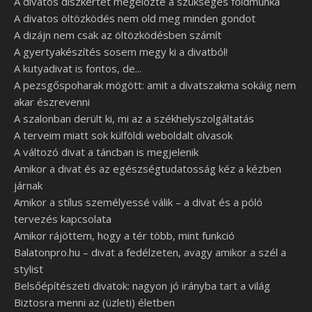
A divatos díszkertet megelőzte a szükséges földmunka
A divatos öltözködés nem old meg minden gondot
A dizájn nem csak az öltözködésben számít
A gyertyakészítés sosem megy ki a divatból!
A kutyadivat is fontos, de...
A pezsgőspoharak mögött: amit a divatszakma sokáig nem
akar észrevenni
A szalonban derült ki, mi az a székhelyszolgáltatás
A terveim miatt sok külföldi weboldalt olvasok
A változó divat a táncban is megjelenik
Amikor a divat és az egészségtudatosság kéz a kézben
járnak
Amikor a stílus személyessé válik – a divat és a póló
tervezés kapcsolata
Amikor rájöttem, hogy a tér több, mint funkció
Balatonpro.hu – divat a fedélzeten, avagy amikor a szél a
stylist
Belsőépítészeti divatok: nagyon jó irányba tart a világ
Biztosra menni az (üzleti) életben