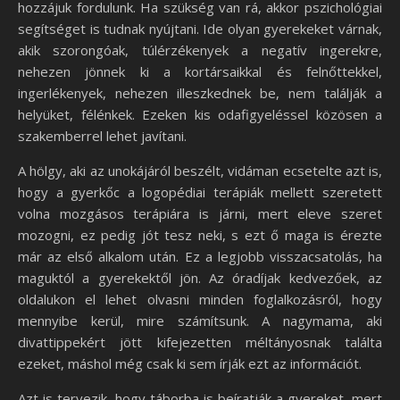
hozzájuk fordulunk. Ha szükség van rá, akkor pszichológiai
segítséget is tudnak nyújtani. Ide olyan gyerekeket várnak,
akik szorongóak, túlérzékenyek a negatív ingerekre,
nehezen jönnek ki a kortársaikkal és felnőttekkel,
ingerlékenyek, nehezen illeszkednek be, nem találják a
helyüket, félénkek. Ezeken kis odafigyeléssel közösen a
szakemberrel lehet javítani.
A hölgy, aki az unokájáról beszélt, vidáman ecsetelte azt is,
hogy a gyerkőc a logopédiai terápiák mellett szeretett
volna mozgásos terápiára is járni, mert eleve szeret
mozogni, ez pedig jót tesz neki, s ezt ő maga is érezte
már az első alkalom után. Ez a legjobb visszacsatolás, ha
maguktól a gyerekektől jön. Az óradíjak kedvezőek, az
oldalukon el lehet olvasni minden foglalkozásról, hogy
mennyibe kerül, mire számítsunk. A nagymama, aki
divattippekért jött kifejezetten méltányosnak találta
ezeket, máshol még csak ki sem írják ezt az információt.
Azt is tervezik, hogy táborba is beíratják a gyereket, mert