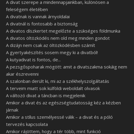
A divat szerepe a mindennapjainkban, különösen a
feleségem életében
A divatnak is vannak árnyoldalai
A divatnál is fontosabb a biztonság
A divatos díszkertet megelőzte a szükséges földmunka
A divatos öltözködés nem old meg minden gondot
A dizájn nem csak az öltözködésben számít
A gyertyakészítés sosem megy ki a divatból!
A kutyadivat is fontos, de...
A pezsgőspoharak mögött: amit a divatszakma sokáig nem
akar észrevenni
A szalonban derült ki, mi az a székhelyszolgáltatás
A terveim miatt sok külföldi weboldalt olvasok
A változó divat a táncban is megjelenik
Amikor a divat és az egészségtudatosság kéz a kézben
járnak
Amikor a stílus személyessé válik – a divat és a póló
tervezés kapcsolata
Amikor rájöttem, hogy a tér több, mint funkció