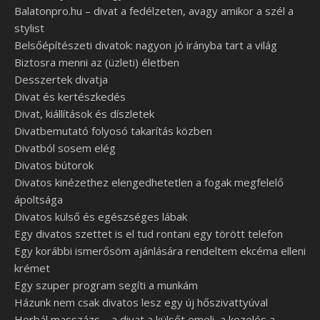
Balatonpro.hu – divat a fedélzeten, avagy amikor a szél a
stylist
Belsőépítészeti divatok: nagyon jó irányba tart a világ
Biztosra menni az (üzleti) életben
Desszertek divatja
Divat és kertészkedés
Divat, kiállítások és díszletek
Divatbemutató folyosó takarítás közben
Divatból sosem elég
Divatos bútorok
Divatos kinézethez elengedhetetlen a fogak megfelelő
ápoltsága
Divatos külső és egészséges lábak
Egy divatos szettet is el tud rontani egy törött telefon
Egy korábbi ismerősöm ajánlására rendeltem ekcéma elleni
krémet
Egy szuper program segíti a munkám
Házunk nem csak divatos lesz egy új hőszivattyúval
Herbál masszázs – a divat a külsőt emeli, a kezelés a