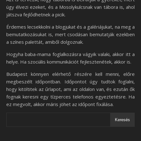
úgy élvezi ezeket, és a Mosolykulcsnak van tábora is, ahol
játszva fejlődhetnek a picik.
Érdemes lecsekkolni a blogjukat és a galériájukat, na meg a
bemutatkozásukat is, mert csodásan bemutatják ezekben
a színes palettát, amiből dolgoznak.
Hogyha baba-mama foglalkozásra vágyik valaki, akkor itt a
helye. Ha szociális kommunikációt fejlesztenétek, akkor is.
Budapest könnyen elérhető részére kell menni, előre
megbeszélt időpontban. Időpontot úgy tudtok foglalni,
hogy kitöltitek az űrlapot, ami az oldalon van, és ezután ők
fognak keresni egy tízperces telefonos egyeztetésre. Ha
ez megvolt, akkor máris jöhet az időpont fixálása.
Keresés