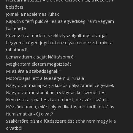
belsőt is
Jönnek a napelemes ruhák
Kapucnis férfi pulóver és az egyediség iránti vágyam
története
Kövessük a modern székhelyszolgáltatás divatját
Legyen a céged jogi háttere olyan rendezett, mint a
ruhatárad!
Lemaradtam a saját kiállításomról
Megkaptam életem megbízását
Mi az ára a szabadságnak?
Motorolajas lett a feleségem új ruhája
Nagy divat manapság a külsős pályázatírás cégeknek
Nagy divat mostanában a világítás korszerűsítés
Nem csak a ruha teszi az embert, de azért számít…
Nézzünk utána, miért olyan divatos a H tarifa diktálás
Numizmatika - új divat?
Szakértőre bízni a fűtésszerelést soha nem megy ki a
divatból