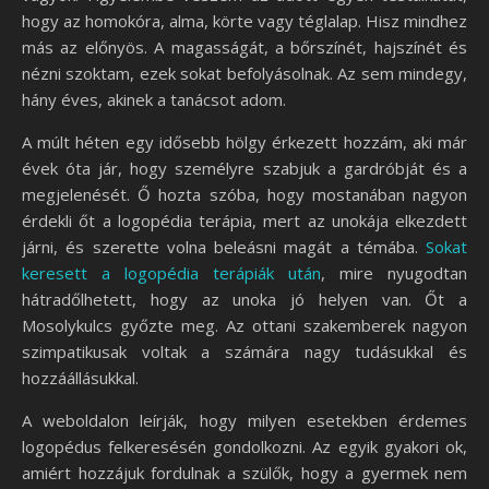
hogy az homokóra, alma, körte vagy téglalap. Hisz mindhez
más az előnyös. A magasságát, a bőrszínét, hajszínét és
nézni szoktam, ezek sokat befolyásolnak. Az sem mindegy,
hány éves, akinek a tanácsot adom.
A múlt héten egy idősebb hölgy érkezett hozzám, aki már
évek óta jár, hogy személyre szabjuk a gardróbját és a
megjelenését. Ő hozta szóba, hogy mostanában nagyon
érdekli őt a logopédia terápia, mert az unokája elkezdett
járni, és szerette volna beleásni magát a témába.
Sokat
keresett a logopédia terápiák után
, mire nyugodtan
hátradőlhetett, hogy az unoka jó helyen van. Őt a
Mosolykulcs győzte meg. Az ottani szakemberek nagyon
szimpatikusak voltak a számára nagy tudásukkal és
hozzáállásukkal.
A weboldalon leírják, hogy milyen esetekben érdemes
logopédus felkeresésén gondolkozni. Az egyik gyakori ok,
amiért hozzájuk fordulnak a szülők, hogy a gyermek nem