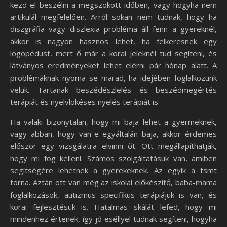
kezd el beszélni a megszokott időben, vagy hogyha nem
artikulál megfelelően. Arról sokan nem tudnak, hogy ha
diszgráfia vagy diszlexia probléma áll fenn a gyereknél,
akkor is nagyon hasznos lehet, ha felkeresnek egy
logopédust, mert ő már a korai jeleknél tud segíteni, és
látványos eredményeket lehet elérni pár hónap alatt. A
problémáknak nyoma se marad, ha idejében foglalkozunk
velük. Tartanak beszédészlelés és beszédmegértés
terápiát és nyelvlökéses nyelés terápiát is.
Ha valaki bizonytalan, hogy mi baja lehet a gyermeknek,
vagy abban, hogy van-e egyáltalán baja, akkor érdemes
először egy vizsgálatra elvinni őt. Ott megállapíthatják,
hogy mi fog kelleni. Számos szolgáltatásuk van, amiben
segítségére lehetnek a gyerekeknek. Az egyik a tsmt
torna. Aztán ott van még az iskolai előkészítő, baba-mama
foglalkozások, autizmus specifikus terápiájuk is van, és
korai fejlesztésük is. Hatalmas skálát lefed, hogy mi
mindenhez értenek, így jó eséllyel tudnak segíteni, hogyha