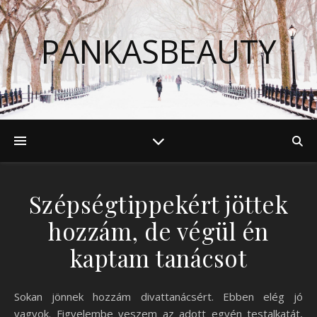
PANKASBEAUTY
Szépségtippekért jöttek
hozzám, de végül én
kaptam tanácsot
Sokan jönnek hozzám divattanácsért. Ebben elég jó
vagyok. Figyelembe veszem az adott egyén testalkatát,