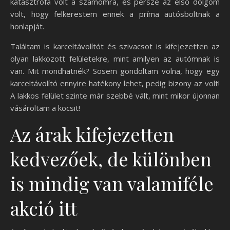
katasztrófa volt a számomra, és persze az első dolgom
volt, hogy felkerestem ennek a príma autósboltnak a
honlapját.
Találtam is karceltávolítót és szivacsot is kifejezetten az
olyan lakkozott felületekre, mint amilyen az autómnak is
van. Mit mondhatnék? Sosem gondoltam volna, hogy egy
karceltávolító ennyire hatékony lehet, pedig bizony az volt!
A lakkos felület szinte már szebbé vált, mint mikor újonnan
vásároltam a kocsit!
Az árak kifejezetten
kedvezőek, de különben
is mindig van valamiféle
akció itt