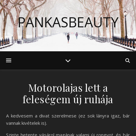
PANKASBEAUTY
Motorolajas lett a
feleségem új ruhája
A kedvesem a divat szerelmese (ez sok lányra igaz, bár
vannak kivételek is).
Szinte hetente vásárol magának valami új rongyot, és bár