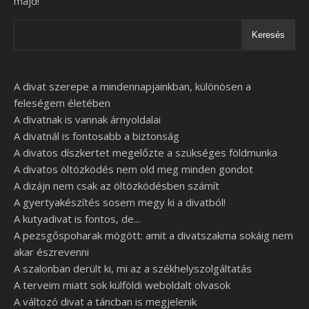
majd!
Keresés
A divat szerepe a mindennapjainkban, különösen a
feleségem életében
A divatnak is vannak árnyoldalai
A divatnál is fontosabb a biztonság
A divatos díszkertet megelőzte a szükséges földmunka
A divatos öltözködés nem old meg minden gondot
A dizájn nem csak az öltözködésben számít
A gyertyakészítés sosem megy ki a divatból!
A kutyadivat is fontos, de...
A pezsgőspoharak mögött: amit a divatszakma sokáig nem
akar észrevenni
A szalonban derült ki, mi az a székhelyszolgáltatás
A terveim miatt sok külföldi weboldalt olvasok
A változó divat a táncban is megjelenik