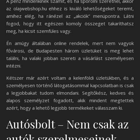
A pénz mindenkinek számít, és ha spórolni szeretnél, akkor
az olajwebshop.hu ehhez is kiváló lehetőségeket teremt,
amihez elég, ha ránézel az „akciók” menüpontra. Látni
fogod, hogy itt egészen komoly összeget takaríthatsz
meg, ha kicsit szemfüles vagy.
Én amúgy általában online rendelek, mert nem vagyok
fővárosi, de Budapesten három üzletüket is meg lehet
találni, ha valaki jobban szereti a vásárlást személyesen
intézni.
Kétszer már azért voltam a kelenföldi üzletükben, és a
személyesen történő látogatásommal kapcsolatban is csak
a legjobbakat tudom elmondani. Segítőkész, kedves és
alapos személyzet fogadott, akik mindent megtettek
azért, hogy a lehető legjobb termékeket válasszam ki.
Autósbolt – Nem csak az
autók szerelmeseinek