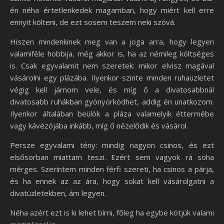
én néha értetlenkedek magamban, hogy miért kell erre
ennyit költeni, de ezt sosem teszem neki szóvá.
Hiszen mindenkinek meg van a joga arra, hogy legyen
valamiféle hobbija, még akkor is, ha az némileg költséges
is. Csak egyvalamit nem szeretek: mikor elvisz magával
vásárolni egy plázába. Ilyenkor szinte minden ruhaüzletet
végig kell járnom vele, és míg ő a divatosabbnál
divatosabb ruhákban gyönyörködhet, addig én unatkozom.
Ilyenkor általában beülök a pláza valamelyik éttermébe
vagy kávézójába inkább, míg ő nézelődik és vásárol.
Persze egyvalami tény: mindig nagyon csinos, és ezt
elsősorban miattam teszi. Ezért sem vagyok rá soha
mérges. Szerintem minden férfi szereti, ha csinos a párja,
és ha ennek az az ára, hogy sokat kell vásárolgatni a
divatüzletekben, ám legyen.
Néha azért ezt is ki lehet bírni, főleg ha egybe kötjük valami