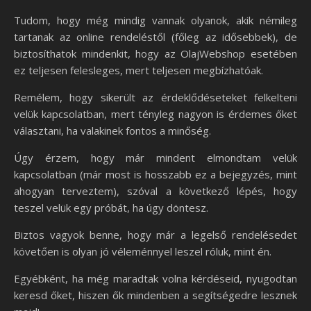
Tudom, hogy még mindig vannak olyanok, akik némileg
tartanak az online rendeléstől (főleg az idősebbek), de
biztosíthatok mindenkit, hogy az OlajWebshop esetében
ez teljesen felesleges, mert teljesen megbízhatóak.
Remélem, hogy sikerült az érdeklődéseteket felkelteni
velük kapcsolatban, mert tényleg nagyon is érdemes őket
választani, ha valakinek fontos a minőség.
Úgy érzem, hogy már mindent elmondtam velük
kapcsolatban (már most is hosszabb ez a bejegyzés, mint
ahogyan terveztem), szóval a következő lépés, hogy
teszel velük egy próbát, ha úgy döntesz.
Biztos vagyok benne, hogy már a legelső rendelésedet
követően is olyan jó véleménnyel leszel róluk, mint én.
Egyébként, ha még maradtak volna kérdéseid, nyugodtan
keresd őket, hiszen ők mindenben a segítségedre lesznek