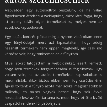
Alapvetően egy autósboltról beszélünk, de ha valaki
figyelmesen áttekinti a weblapukat, akkor látni fogja, hogy
itt bizony találni olyan termékeket is, melyek nem az
autókhoz kapcsolódnak.
Egy saját, konkrét példa: még a nyáron vásároltam innen
egy fűnyíróolajat, mert azt tapasztaltam, hogy addig
használt termékem nem éppen megfelelő, így csak idő
kérdése volt, hogy tönkremenjen a fűnyíróm.
Mivel sokat látogattam a weboldalukat, ezért rémlett,
hogy ilyen termékek forgalmazásával is foglalkoznak. Úgy
voltam vele, ha az autós termékekkel kapcsolatban is
maximalisták, akkor biztos ebben sem fog csalódás érni.
Így is történt: a fűnyíró azóta már sokkal megbízhatóbban
működik, és biztos vagyok benne, hogy sok évvel
hosszabb lesz az élettartama is, most hogy ettől a kiváló
csapattól rendelek fűnyíróolajat is.