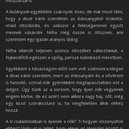
mozizással is.
A kislányunk egyébként csak nyolc éves, de már most látni,
hogy a divat iránti szerelmet az édesanyjától örökölte.
Imád öltözködni, és sokszor a feleségemmel együtt
mennek vásárolni. Néha még össze is öltöznek, ami
szerintem egy igazán aranyos dolog.
Néha sikerült teljesen azonos öltözéket választaniuk, a
fejkendőtől egészen a cipőig, persze különböző méretben.
Egyébként a házasságom előtt sem volt számomra idegen
a divat iránti szerelem, mert az édesanyám és a nővérem
is hasonló, szóval már gyerekként megtapasztaltam ezt a
dolgot. Úgy tűnik az a sorsom, hogy ilyen nők vegyenek
engem körbe, de ez azért nem akkora nagy baj, sőt, még
egy kicsit szórakoztató is, ha megfelelően állok ehhez
hozzá.
A ti családotokban is ilyenek a nők? Ti hogyan viszonyultok
ehhez? Vagy az is lehet, hogy eleve az olvasóim között is