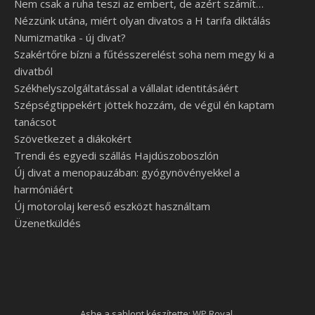
Nem csak a ruha teszi az embert, de azért számít…
Nézzünk utána, miért olyan divatos a H tarifa diktálás
Numizmatika - új divat?
Szakértőre bízni a fűtésszerelést soha nem megy ki a
divatból
Székhelyszolgáltatással a vállalat identitásáért
Szépségtippekért jöttek hozzám, de végül én kaptam
tanácsot
Szövetkezet a diákokért
Trendi és egyedi szállás Hajdúszoboszlón
Új divat a menopauzában: gyógynövényekkel a
harmóniáért
Új motorolaj kereső eszközt használtam
Üzenetküldés
Ashe a sablont készítette:
WP Royal
.