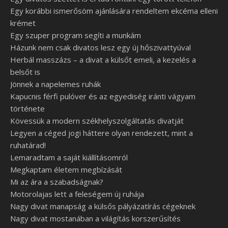
Egy korábbi ismerősöm ajánlására rendeltem ekcéma elleni
krémet
Egy szuper program segíti a munkám
Házunk nem csak divatos lesz egy új hőszivattyúval
Herbál masszázs – a divat a külsőt emeli, a kezelés a
belsőt is
Jönnek a napelemes ruhák
Kapucnis férfi pulóver és az egyediség iránti vágyam
története
Kövessük a modern székhelyszolgáltatás divatját
Legyen a céged jogi háttere olyan rendezett, mint a
ruhatárad!
Lemaradtam a saját kiállításomról
Megkaptam életem megbízását
Mi az ára a szabadságnak?
Motorolajas lett a feleségem új ruhája
Nagy divat manapság a külsős pályázatírás cégeknek
Nagy divat mostanában a világítás korszerűsítés