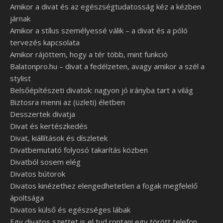
Amikor a divat és az egészségtudatosság kéz a kézben
járnak
Amikor a stílus személyessé válik – a divat és a póló
tervezés kapcsolata
Amikor rájöttem, hogy a tér több, mint funkció
Balatonpro.hu – divat a fedélzeten, avagy amikor a szél a
stylist
Belsőépítészeti divatok: nagyon jó irányba tart a világ
Biztosra menni az (üzleti) életben
Desszertek divatja
Divat és kertészkedés
Divat, kiállítások és díszletek
Divatbemutató folyosó takarítás közben
Divatból sosem elég
Divatos bútorok
Divatos kinézethez elengedhetetlen a fogak megfelelő
ápoltsága
Divatos külső és egészséges lábak
Egy divatos szettet is el tud rontani egy törött telefon